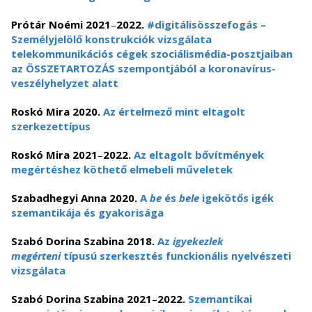
Prótár Noémi 2021
–
2022.
#digitálisösszefogás –
Személyjelölő konstrukciók vizsgálata
telekommunikációs cégek szociálismédia-posztjaiban
az ÖSSZETARTOZÁS szempontjából a koronavírus-
veszélyhelyzet alatt
Roskó Mira 2020.
Az értelmező mint eltagolt
szerkezettípus
Roskó Mira 2021
–
2022.
Az eltagolt bővítmények
megértéshez köthető elmebeli műveletek
Szabadhegyi Anna 2020.
A
be
és
bele
igekötős igék
szemantikája és gyakorisága
Szabó Dorina Szabina 2018.
Az
igyekezlek
megérteni
típusú szerkesztés funckionális nyelvészeti
vizsgálata
Szabó Dorina Szabina 2021
–
2022.
Szemantikai