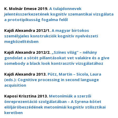
K. Molnár Emese 2019.
A tulajdonnevek
jelentésszerkezetének kognitív szemantikai vizsgálata
a prototipikusság fogalma felől
Kajdi Alexandra 2012/1.
A magyar birtokos
személyjeles konstrukciók kognitív nyelvészeti
megközelítésben
Kajdi Alexandra 2012/2.
„Színes világ” – néhány
gondolat a sötét pillantásokat vet valakire és a give
somebody a black look kontrasztív vizsgálatához
Kajdi Alexandra 2013.
Pütz, Martin – Sicola, Laura
(eds.): Cognitive processing in second language
acquisition
Kaposi Krisztina 2013.
Metonímiák a szerzői
önreprezentáció szolgálatában – A Syrena-kötet
elöljáróbeszédének metonímiái kognitív stilisztikai
keretben