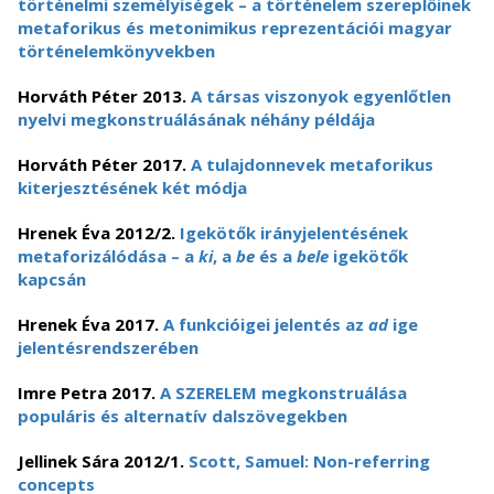
történelmi személyiségek – a történelem szereplőinek
metaforikus és metonimikus reprezentációi magyar
történelemkönyvekben
Horváth Péter 2013.
A társas viszonyok egyenlőtlen
nyelvi megkonstruálásának néhány példája
Horváth Péter 2017.
A tulajdonnevek metaforikus
kiterjesztésének két módja
Hrenek Éva 2012/2.
Igekötők irányjelentésének
metaforizálódása – a
ki
, a
be
és a
bele
igekötők
kapcsán
Hrenek Éva 2017.
A funkcióigei jelentés az
ad
ige
jelentésrendszerében
Imre Petra 2017.
A SZERELEM megkonstruálása
populáris és alternatív dalszövegekben
Jellinek Sára 2012/1.
Scott, Samuel: Non-referring
concepts