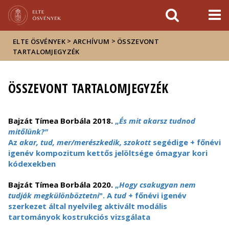
Események
ELTE a
Hírek
sajtóban
>
>
ELTE ÖSVÉNYEK
ARCHÍVUM
ÖSSZEVONT
TARTALOMJEGYZÉK
ÖSSZEVONT TARTALOMJEGYZÉK
Bajzát Tímea Borbála 2018.
„
És mit akarsz tudnod
mitőlünk?"
Az
akar, tud, mer/merészkedik, szokott
segédige + főnévi
igenév kompozitum kettős jelöltsége ómagyar kori
kódexekben
Bajzát Tímea Borbála 2020.
„
Hogy csakugyan nem
tudják megkülönböztetni
". A
tud
+ főnévi igenév
szerkezet által nyelvileg aktivált modális
tartományok kostrukciós vizsgálata