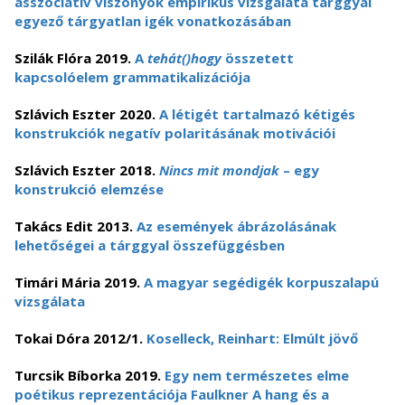
asszociatív viszonyok empirikus vizsgálata tárggyal
egyező tárgyatlan igék vonatkozásában
Szilák Flóra 2019.
A
tehát()hogy
összetett
kapcsolóelem grammatikalizációja
Szlávich Eszter 2020.
A létigét tartalmazó kétigés
konstrukciók negatív polaritásának motivációi
Szlávich Eszter 2018.
Nincs mit mondjak
–
egy
konstrukció elemzése
Takács Edit 2013.
Az események ábrázolásának
lehetőségei a tárggyal összefüggésben
Timári Mária 2019.
A magyar segédigék korpuszalapú
vizsgálata
Tokai Dóra 2012/1.
Koselleck, Reinhart: Elmúlt jövő
Turcsik Bíborka 2019.
Egy nem természetes elme
poétikus reprezentációja Faulkner A hang és a