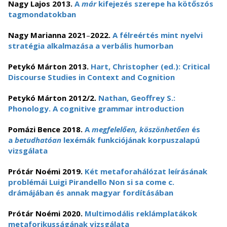
Nagy Lajos 2013.
A
már
kifejezés szerepe ha kötőszós
tagmondatokban
Nagy Marianna 2021
–
2022.
A félreértés mint nyelvi
stratégia alkalmazása a verbális humorban
Petykó Márton 2013.
Hart, Christopher (ed.): Critical
Discourse Studies in Context and Cognition
Petykó M
árton 2012/2.
Nathan, Geoffrey S.:
Phonology. A cognitive grammar introduction
Pomázi Bence 2018.
A
megfelelően, köszönhetően
és
a
betudhatóan
lexémák funkciójának korpuszalapú
vizsgálata
Prótár Noémi 2019.
Két metaforahálózat leírásának
problémái Luigi Pirandello Non si sa come c.
drámájában és annak magyar fordításában
Prótár Noémi 2020.
Multimodális reklámplatákok
metaforikusságának vizsgálata