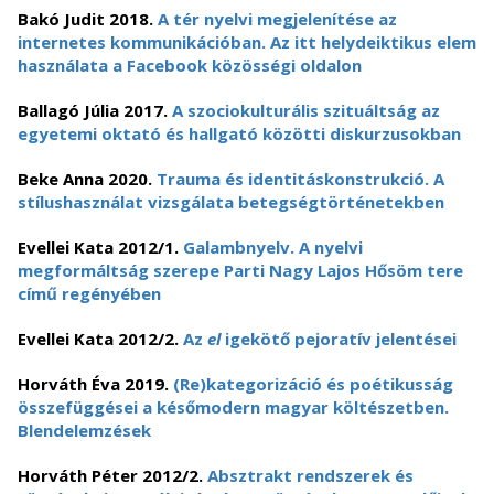
Bakó Judit 2018.
A tér nyelvi megjelenítése az
internetes kommunikációban. Az itt helydeiktikus elem
használata a Facebook közösségi oldalon
Ballagó Júlia 2017.
A szociokulturális szituáltság az
egyetemi oktató és hallgató közötti diskurzusokban
Beke Anna 2020.
Trauma és identitáskonstrukció. A
stílushasználat vizsgálata betegségtörténetekben
Evellei Kata 2012/1.
Galambnyelv. A nyelvi
megformáltság szerepe Parti Nagy Lajos Hősöm tere
című regényében
Evellei Kata 2012/2.
Az
el
igekötő pejoratív jelentései
Horváth Éva 2019.
(Re)kategorizáció és poétikusság
összefüggései a későmodern magyar költészetben.
Blendelemzések
Horváth Péter 2012/2.
Absztrakt rendszerek és