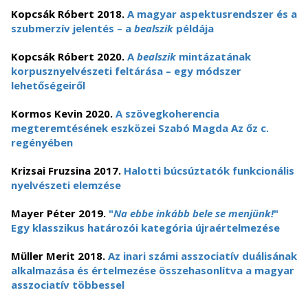
Kopcsák Róbert
2018.
A magyar aspektusrendszer és a
szubmerzív jelentés
–
a
bealszik
példája
Kopcsák Róbert 2020.
A
bealszik
mintázatának
korpusznyelvészeti feltárása – egy módszer
lehetőségeiről
Kormos Kevin 2020.
A szövegkoherencia
megteremtésének eszközei Szabó Magda Az őz c.
regényében
Krizsai Fruzsina 2017.
Halotti búcsúztatók funkcionális
nyelvészeti elemzése
Mayer Péter 2019.
"
Na ebbe inkább bele se menjünk!
"
Egy klasszikus határozói kategória újraértelmezése
Müller Merit 2018.
Az inari számi asszociatív duálisának
alkalmazása és értelmezése összehasonlítva a magyar
asszociatív többessel