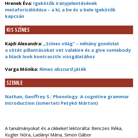
Hrenek Éva:
Igekötők irányjelentésének
metaforizálódása – a ki, a be és a bele igekötők
kapcsán
KIS SZÍNES
Kajdi Alexandra:
„Színes világ” – néhány gondolat
a sötét pillantásokat vet valakire és a give somebody
a black look kontrasztív vizsgálatához
Varga Mónika:
Rímes abszurd játék
SZEMLE
Nathan, Geoffrey S.: Phonology. A cognitive grammar
introduction (ismerteti Petykó Márton)
A tanulmányokat és a cikkeket lektorálta: Benczes Réka,
Kugler Nóra, Ladányi Mária, Simon Gábor