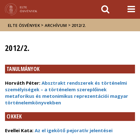
Események
ELTE a
Hírek
sajtóban
>
>
ELTE ÖSVÉNYEK
ARCHÍVUM
2012/2.
2012/2.
TANULMÁNYOK
Horváth Péter:
Absztrakt rendszerek és történelmi
személyiségek – a történelem szereplőinek
metaforikus és metonimikus reprezentációi magyar
történelemkönyvekben
CIKKEK
Evellei Kata:
Az el igekötő pejoratív jelentései